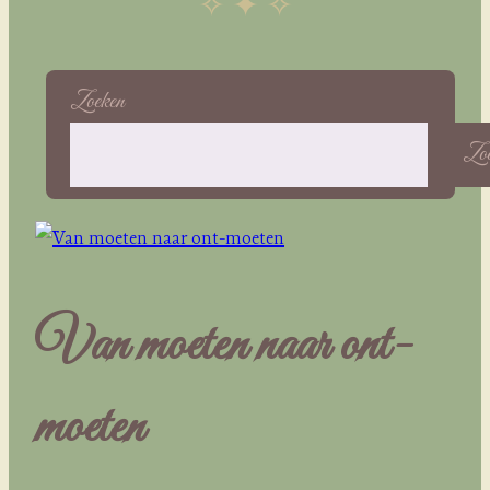
✧ ✦ ✧
Zoeken
Zoe
Van moeten naar ont-
moeten