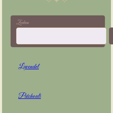
✧ ✦ ✧
Zoeken
Lavendel
Patchouli