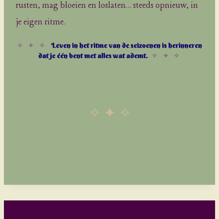
rusten, mag bloeien en loslaten… steeds opnieuw, in
je eigen ritme.
✧ ✦ ✧
Leven in het ritme van de seizoenen is herinneren
dat je één bent met alles wat ademt.
✧ ✦ ✧
✧ ✦ ✧
✧ ✧